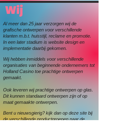
Wij
Al meer dan 25 jaar verzorgen wij de
grafische ontwerpen voor verschillende
klanten m.b.t. huisstijl, reclame en promotie.
In een later stadium is website design en
implementatie daarbij gekomen.
Wij hebben inmiddels voor verschillende
organisaties van beginnende ondernemers tot
Holland Casino toe prachtige ontwerpen
gemaakt.
Ook leveren wij prachtige ontwerpen op glas.
Dit kunnen standaard ontwerpen zijn of op
maat gemaakte ontwerpen.
Bent u nieuwsgierig? kijk dan op deze site bij
de verschillende productgroepen naar de
voorbeelden.
Wilt u meer informatie of een afspraak