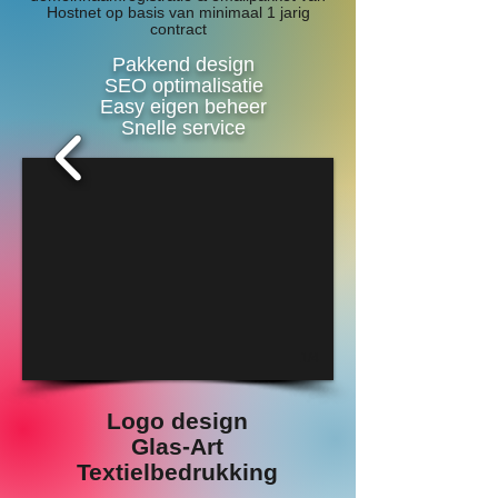
Hostnet op basis van minimaal 1 jarig
contract
Pakkend design
SEO optimalisatie
Easy eigen beheer
Snelle service
1/4
Logo design
Glas-Art
Textielbedrukking