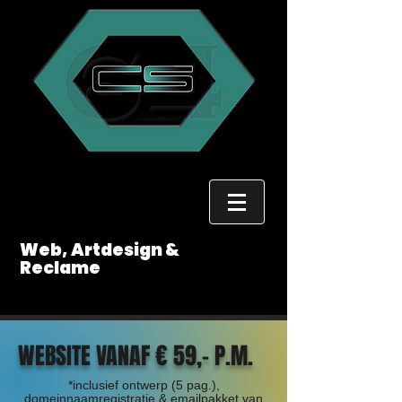
CS64
Web, Artdesign &
Reclame
WEBSITE VANAF € 59,- P.M.
*inclusief ontwerp (5 pag.),
domeinnaamregistratie & emailpakket van